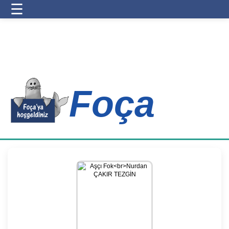
☰
Foça